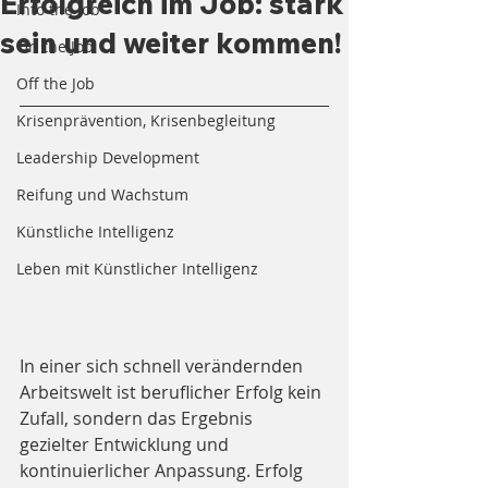
Erfolgreich im Job: stark
Into the Job
sein und weiter kommen!
On the Job
Off the Job
Krisenprävention, Krisenbegleitung
Leadership Development
Reifung und Wachstum
Künstliche Intelligenz
Leben mit Künstlicher Intelligenz
In einer sich schnell verändernden 
Arbeitswelt ist beruflicher Erfolg kein 
Zufall, sondern das Ergebnis 
gezielter Entwicklung und 
kontinuierlicher Anpassung. Erfolg 